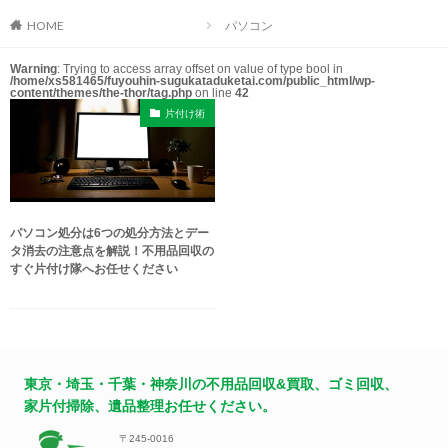
HOME
パソコン
Warning
: Trying to access array offset on value of type bool in
/home/xs581465/fuyouhin-sugukataduketai.com/public_html/wp-
content/themes/the-thor/tag.php
on line
42
片付け術
パソコン処分は6つの処分方法とデー
タ消去の注意点を解説！不用品回収の
すぐ片付け隊へお任せください
東京・埼玉・千葉・神奈川の不用品回収&買取、ゴミ回収、
家片付掃除、遺品整理お任せください。
〒245-0016