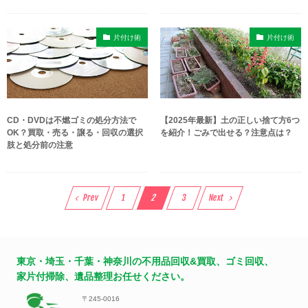
片付け術
片付け術
CD・DVDは不燃ゴミの処分方法で
【2025年最新】土の正しい捨て方6つ
OK？買取・売る・譲る・回収の選択
を紹介！ごみで出せる？注意点は？
肢と処分前の注意
Prev
1
2
3
Next
東京・埼玉・千葉・神奈川の不用品回収&買取、ゴミ回収、
家片付掃除、遺品整理お任せください。
〒245-0016