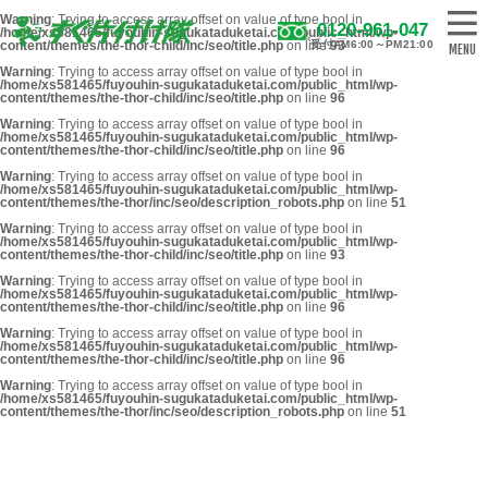
Warning
: Trying to access array offset on value of type bool in
0120-961-047
/home/xs581465/fuyouhin-sugukataduketai.com/public_html/wp-
content/themes/the-thor-child/inc/seo/title.php
on line
受付AM6:00～PM21:00
93
Warning
: Trying to access array offset on value of type bool in
/home/xs581465/fuyouhin-sugukataduketai.com/public_html/wp-
content/themes/the-thor-child/inc/seo/title.php
on line
96
Warning
: Trying to access array offset on value of type bool in
/home/xs581465/fuyouhin-sugukataduketai.com/public_html/wp-
content/themes/the-thor-child/inc/seo/title.php
on line
96
Warning
: Trying to access array offset on value of type bool in
/home/xs581465/fuyouhin-sugukataduketai.com/public_html/wp-
content/themes/the-thor/inc/seo/description_robots.php
on line
51
Warning
: Trying to access array offset on value of type bool in
/home/xs581465/fuyouhin-sugukataduketai.com/public_html/wp-
content/themes/the-thor-child/inc/seo/title.php
on line
93
Warning
: Trying to access array offset on value of type bool in
/home/xs581465/fuyouhin-sugukataduketai.com/public_html/wp-
content/themes/the-thor-child/inc/seo/title.php
on line
96
Warning
: Trying to access array offset on value of type bool in
/home/xs581465/fuyouhin-sugukataduketai.com/public_html/wp-
content/themes/the-thor-child/inc/seo/title.php
on line
96
Warning
: Trying to access array offset on value of type bool in
/home/xs581465/fuyouhin-sugukataduketai.com/public_html/wp-
content/themes/the-thor/inc/seo/description_robots.php
on line
51