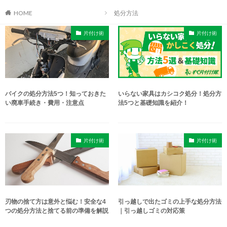
HOME
処分方法
片付け術
片付け術
バイクの処分方法5つ！知っておきた
いらない家具はカシコク処分！処分方
い廃車手続き・費用・注意点
法5つと基礎知識を紹介！
片付け術
片付け術
刃物の捨て方は意外と悩む！安全な4
引っ越しで出たゴミの上手な処分方法
つの処分方法と捨てる前の準備を解説
｜引っ越しゴミの対応策