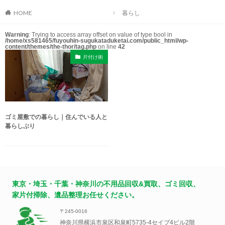
HOME
暮らし
Warning
: Trying to access array offset on value of type bool in
/home/xs581465/fuyouhin-sugukataduketai.com/public_html/wp-
content/themes/the-thor/tag.php
on line
42
片付け術
ゴミ屋敷での暮らし｜住んでいる人と
暮らしぶり
東京・埼玉・千葉・神奈川の不用品回収&買取、ゴミ回収、
家片付掃除、遺品整理お任せください。
〒245-0016
神奈川県横浜市泉区和泉町5735-4セイブ4ビル2階