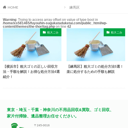
HOME
練馬区
Warning
: Trying to access array offset on value of type bool in
/home/xs581465/fuyouhin-sugukataduketai.com/public_html/wp-
content/themes/the-thor/tag.php
on line
42
粗大ごみ
粗大ごみ
【横浜市】粗大ゴミの正しい回収方
【練馬区】粗大ゴミの処分方法5選！
法・手順を解説！お得な処分方法4選
楽に処分するための手順も解説
紹介！
東京・埼玉・千葉・神奈川の不用品回収&買取、ゴミ回収、
家片付掃除、遺品整理お任せください。
〒245-0016