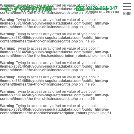
Warning
: Trying to access array offset on value of type bool in
0120-961-047
/home/xs581465/fuyouhin-sugukataduketai.com/public_html/wp-
content/themes/the-thor-child/inc/seo/title.php
on line
受付AM6:00～PM21:00
93
Warning
: Trying to access array offset on value of type bool in
/home/xs581465/fuyouhin-sugukataduketai.com/public_html/wp-
content/themes/the-thor-child/inc/seo/title.php
on line
96
Warning
: Trying to access array offset on value of type bool in
/home/xs581465/fuyouhin-sugukataduketai.com/public_html/wp-
content/themes/the-thor-child/inc/seo/title.php
on line
96
Warning
: Trying to access array offset on value of type bool in
/home/xs581465/fuyouhin-sugukataduketai.com/public_html/wp-
content/themes/the-thor/inc/seo/description_robots.php
on line
51
Warning
: Trying to access array offset on value of type bool in
/home/xs581465/fuyouhin-sugukataduketai.com/public_html/wp-
content/themes/the-thor-child/inc/seo/title.php
on line
93
Warning
: Trying to access array offset on value of type bool in
/home/xs581465/fuyouhin-sugukataduketai.com/public_html/wp-
content/themes/the-thor-child/inc/seo/title.php
on line
96
Warning
: Trying to access array offset on value of type bool in
/home/xs581465/fuyouhin-sugukataduketai.com/public_html/wp-
content/themes/the-thor-child/inc/seo/title.php
on line
96
Warning
: Trying to access array offset on value of type bool in
/home/xs581465/fuyouhin-sugukataduketai.com/public_html/wp-
content/themes/the-thor/inc/seo/description_robots.php
on line
51