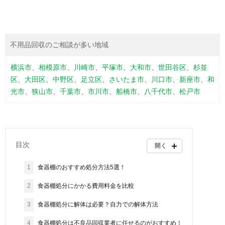
不用品回収のご相談が多い地域
横浜市
、
相模原市
、
川崎市
、
平塚市
、
大和市
、
世田谷区
、
杉並
区
、
大田区
、
中野区
、
足立区
、
さいたま市
、
川口市
、
新座市
、
和
光市
、
狭山市
、
千葉市
、
市川市
、
船橋市
、
八千代市
、
松戸市
目次
開く
1
食器棚のおすすめ処分方法5選！
2
食器棚処分にかかる費用料金を比較
3
食器棚処分に解体は必要？自力での解体方法
4
食器棚処分は不良品回収業者に任せるのがおすすめ！