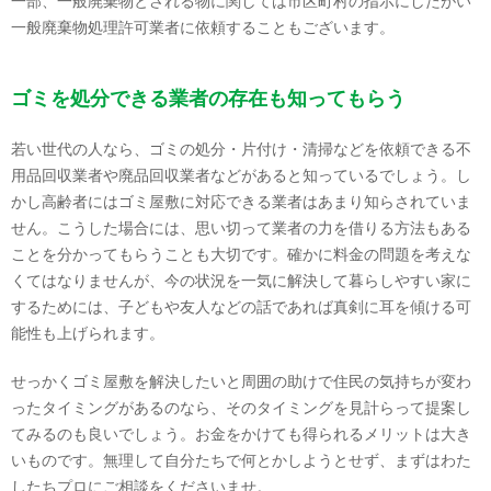
一部、一般廃棄物とされる物に関しては市区町村の指示にしたがい
一般廃棄物処理許可業者に依頼することもございます。
ゴミを処分できる業者の存在も知ってもらう
若い世代の人なら、ゴミの処分・片付け・清掃などを依頼できる不
用品回収業者や廃品回収業者などがあると知っているでしょう。し
かし高齢者にはゴミ屋敷に対応できる業者はあまり知らされていま
せん。こうした場合には、思い切って業者の力を借りる方法もある
ことを分かってもらうことも大切です。確かに料金の問題を考えな
くてはなりませんが、今の状況を一気に解決して暮らしやすい家に
するためには、子どもや友人などの話であれば真剣に耳を傾ける可
能性も上げられます。
せっかくゴミ屋敷を解決したいと周囲の助けで住民の気持ちが変わ
ったタイミングがあるのなら、そのタイミングを見計らって提案し
てみるのも良いでしょう。お金をかけても得られるメリットは大き
いものです。無理して自分たちで何とかしようとせず、まずはわた
したちプロにご相談をくださいませ。